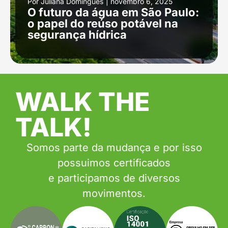
Por
Juliana Domingues
|
novembro 6, 2025
O futuro da água em São Paulo:
o papel do reúso potável na
segurança hídrica
WALK THE
TALK!
Somos parte da mudança e por isso
possuimos certificados
e participamos de diversos
movimentos.