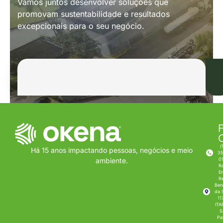
Vamos juntos desenvolver soluções que
promovam sustentabilidade e resultados
excepcionais para o seu negócio.
F
(
Há 15 anos impactando pessoas, negócios e meio
35
0
ambiente.
R
E
R
Ben
da S
11
ITA
S
Pa