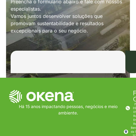
Preencha o formulário abaixo e fale com nossos
especialistas.
Vamos juntos desenvolver soluções que
promovam sustentabilidade e resultados
excepcionais para o seu negócio.
F
(
Há 15 anos impactando pessoas, negócios e meio
35
0
ambiente.
R
E
R
Ben
da S
11