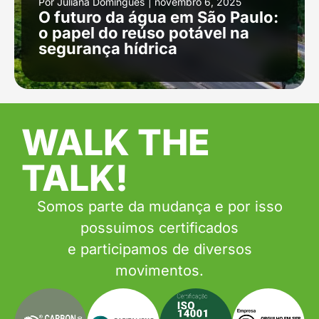
Por
Juliana Domingues
|
novembro 6, 2025
O futuro da água em São Paulo:
o papel do reúso potável na
segurança hídrica
WALK THE
TALK!
Somos parte da mudança e por isso
possuimos certificados
e participamos de diversos
movimentos.