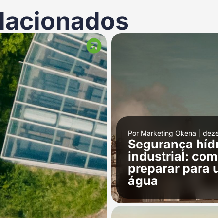
lacionados
Por
Marketing Okena
|
deze
Segurança hídr
industrial: c
preparar para
água