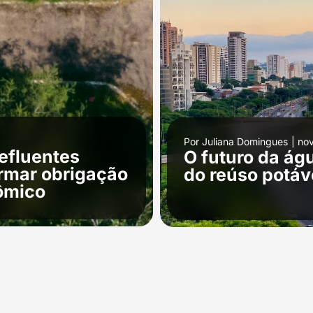
Por
Juliana Domingues
|
no
efluentes
O futuro da ág
ormar obrigação
do reúso potáv
nômico