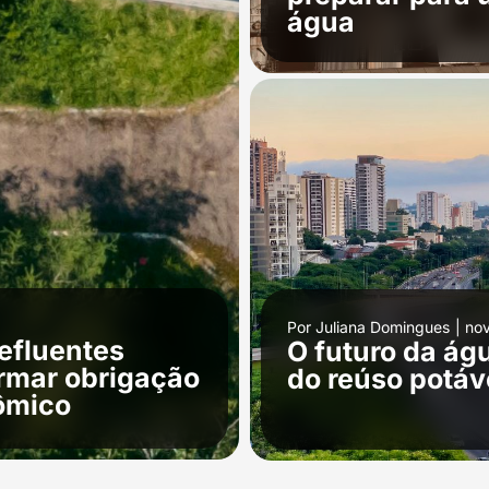
água
Por
Juliana Domingues
|
no
efluentes
O futuro da ág
ormar obrigação
do reúso potáv
nômico