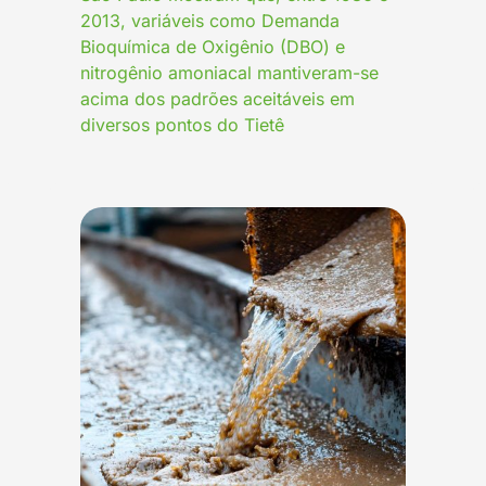
2013, variáveis como Demanda
Bioquímica de Oxigênio (DBO) e
nitrogênio amoniacal mantiveram-se
acima dos padrões aceitáveis em
diversos pontos do Tietê