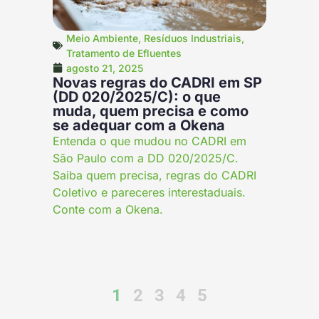
Meio Ambiente
,
Resíduos Industriais
,
Tratamento de Efluentes
agosto 21, 2025
Novas regras do CADRI em SP
(DD 020/2025/C): o que
muda, quem precisa e como
se adequar com a Okena
Entenda o que mudou no CADRI em
São Paulo com a DD 020/2025/C.
Saiba quem precisa, regras do CADRI
Coletivo e pareceres interestaduais.
Conte com a Okena.
1
2
3
4
5