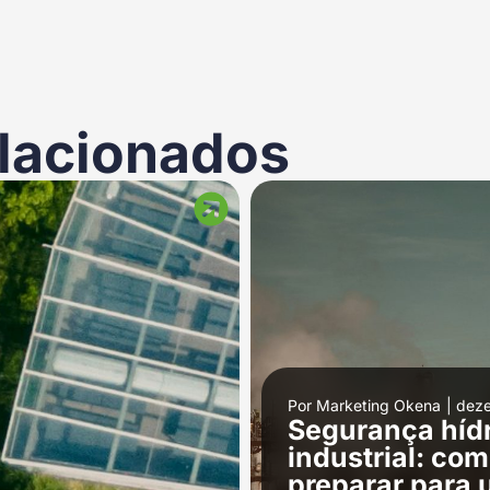
lacionados
Por
Marketing Okena
|
deze
Segurança hídr
industrial: c
preparar para