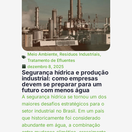
Meio Ambiente
,
Resíduos Industriais
,
Tratamento de Efluentes
dezembro 8, 2025
Segurança hídrica e produção
industrial: como empresas
devem se preparar para um
futuro com menos água
A segurança hídrica se tornou um dos
maiores desafios estratégicos para o
setor industrial no Brasil. Em um país
que historicamente foi considerado
abundante em água, a combinação
entre mudança climática, crescimento