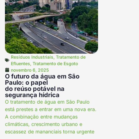
Resíduos Industriais
,
Tratamento de
Efluentes
,
Tratamento de Esgoto
novembro 6, 2025
O futuro da água em São
Paulo: o papel
do reúso potável na
segurança hídrica
O tratamento de água em São Paulo
está prestes a entrar em uma nova era.
A combinação entre mudanças
climáticas, crescimento urbano e
escassez de mananciais torna urgente