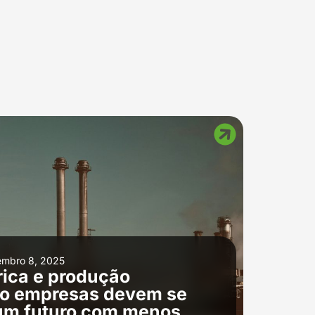
mbro 8, 2025
ica e produção
omo empresas devem se
 um futuro com menos