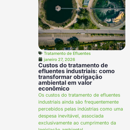
Tratamento de Efluentes
janeiro 27, 2026
Custos do tratamento de
efluentes industriais: como
transformar obrigação
ambiental em valor
econômico
Os custos do tratamento de efluentes
industriais ainda são frequentemente
percebidos pelas indústrias como uma
despesa inevitável, associada
exclusivamente ao cumprimento da
legislação ambiental.