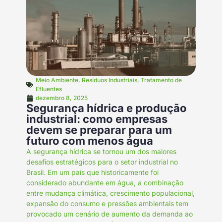
Meio Ambiente
,
Resíduos Industriais
,
Tratamento de
Efluentes
dezembro 8, 2025
Segurança hídrica e produção
industrial: como empresas
devem se preparar para um
futuro com menos água
A segurança hídrica se tornou um dos maiores
desafios estratégicos para o setor industrial no
Brasil. Em um país que historicamente foi
considerado abundante em água, a combinação
entre mudança climática, crescimento populacional,
expansão do consumo e pressões ambientais tem
provocado um cenário de aumento da demanda ao