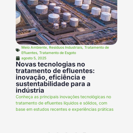
Meio Ambiente
,
Resíduos Industriais
,
Tratamento de
Efluentes
,
Tratamento de Esgoto
agosto 5, 2025
Novas tecnologias no
tratamento de efluentes:
inovação, eficiência e
sustentabilidade para a
indústria
Conheça as principais inovações tecnológicas no
tratamento de efluentes líquidos e sólidos, com
base em estudos recentes e experiências práticas