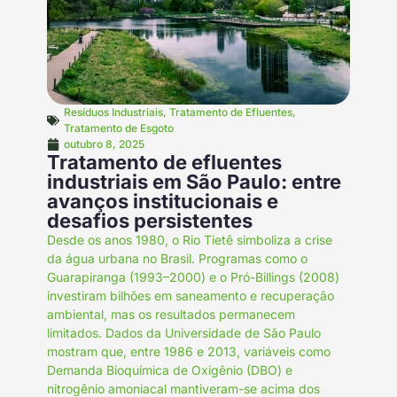
Resíduos Industriais
,
Tratamento de Efluentes
,
Tratamento de Esgoto
outubro 8, 2025
Tratamento de efluentes
industriais em São Paulo: entre
avanços institucionais e
desafios persistentes
Desde os anos 1980, o Rio Tietê simboliza a crise
da água urbana no Brasil. Programas como o
Guarapiranga (1993–2000) e o Pró-Billings (2008)
investiram bilhões em saneamento e recuperação
ambiental, mas os resultados permanecem
limitados. Dados da Universidade de São Paulo
mostram que, entre 1986 e 2013, variáveis como
Demanda Bioquímica de Oxigênio (DBO) e
nitrogênio amoniacal mantiveram-se acima dos