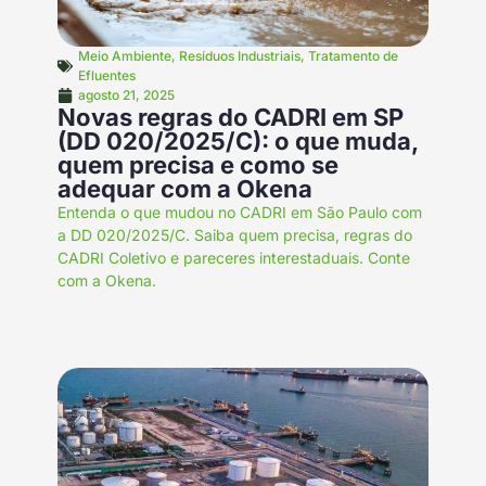
Meio Ambiente
,
Resíduos Industriais
,
Tratamento de
Efluentes
agosto 21, 2025
Novas regras do CADRI em SP
(DD 020/2025/C): o que muda,
quem precisa e como se
adequar com a Okena
Entenda o que mudou no CADRI em São Paulo com
a DD 020/2025/C. Saiba quem precisa, regras do
CADRI Coletivo e pareceres interestaduais. Conte
com a Okena.