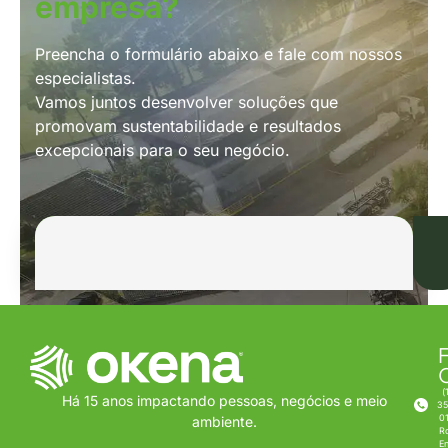
empresa?
Preencha o formulário abaixo e fale com nossos
especialistas.
Vamos juntos desenvolver soluções que
promovam sustentabilidade e resultados
excepcionais para o seu negócio.
F
(
Há 15 anos impactando pessoas, negócios e meio
35
0
ambiente.
R
E