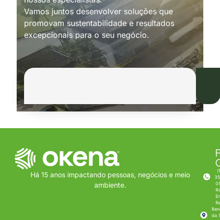
Vamos juntos desenvolver soluções que
promovam sustentabilidade e resultados
excepcionais para o seu negócio.
F
(
Há 15 anos impactando pessoas, negócios e meio
35
0
ambiente.
R
E
R
Ben
da S