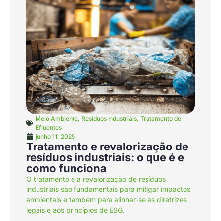
Meio Ambiente
,
Resíduos Industriais
,
Tratamento de
Efluentes
junho 11, 2025
Tratamento e revalorização de
resíduos industriais: o que é e
como funciona
O tratamento e a revalorização de resíduos
industriais são fundamentais para mitigar impactos
ambientais e também para alinhar-se às diretrizes
legais e aos princípios de ESG.