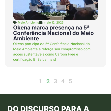
Meio Ambiente
maio 12, 2025
Okena marca presença na 5ª
Conferência Nacional do Meio
Ambiente
Okena participa da 5ª Conferência Nacional do
Meio Ambiente e reforça seu compromisso com
ações sustentáveis como Carbon Free e
certificação B. Saiba mais!
1
2
3
4
5
DO DISCURSO PARA A